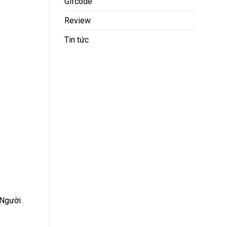
Gifcode
Console
Review
Tin tức
 Người