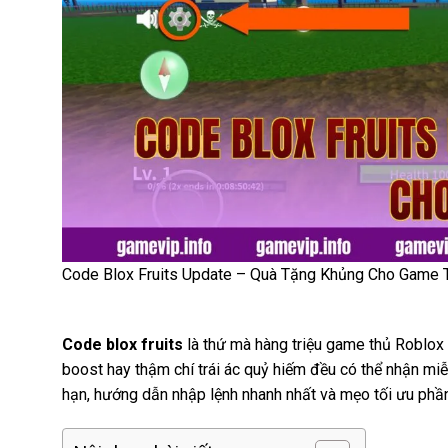
Code Blox Fruits Update – Quà Tặng Khủng Cho Game 
Code blox fruits
là thứ mà hàng triệu game thủ Roblox
boost hay thậm chí trái ác quỷ hiếm đều có thể nhận mi
hạn, hướng dẫn nhập lệnh nhanh nhất và mẹo tối ưu phần