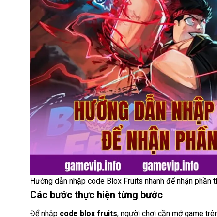
Hướng dẫn nhập code Blox Fruits nhanh để nhận phần 
Các bước thực hiện từng bước
Để nhập
code blox fruits
, người chơi cần mở game trê