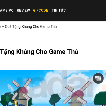
AME PC
REVIEW
GIFCODE
TIN TỨC
te – Quà Tặng Khủng Cho Game Thủ
à Tặng Khủng Cho Game Thủ