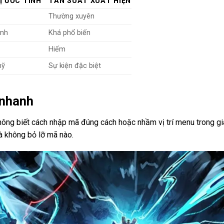
Ị ƯỚC TÍNH
TẦN SUẤT XUẤT HIỆN
Thường xuyên
ình
Khá phổ biến
Hiếm
mỹ
Sự kiện đặc biệt
 nhanh
hông biết cách nhập mã đúng cách hoặc nhầm vị trí menu trong gi
và không bỏ lỡ mã nào.