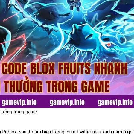
thưởng trong game
n Roblox, sau đó tìm biểu tượng chim Twitter màu xanh nằm ở góc