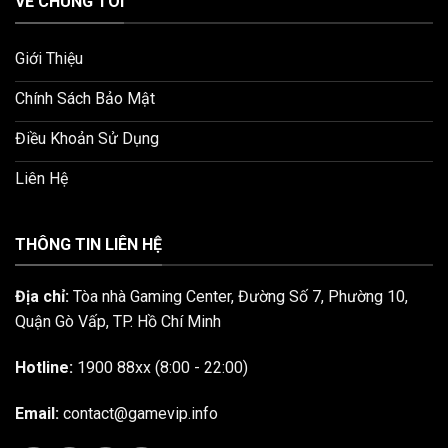
VỀ CHÚNG TÔI
Giới Thiệu
Chính Sách Bảo Mật
Điều Khoản Sử Dụng
Liên Hệ
THÔNG TIN LIÊN HỆ
Địa chỉ:
Tòa nhà Gaming Center, Đường Số 7, Phường 10,
Quận Gò Vấp, TP. Hồ Chí Minh
Hotline:
1900 88xx (8:00 - 22:00)
Email:
contact@gamevip.info