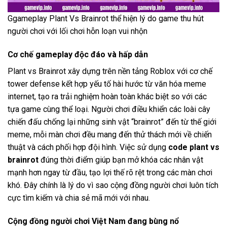
Ggameplay Plant Vs Brainrot thể hiện lý do game thu hút
người chơi với lối chơi hỗn loạn vui nhộn
Cơ chế gameplay độc đáo và hấp dẫn
Plant vs Brainrot xây dựng trên nền tảng Roblox với cơ chế
tower defense kết hợp yếu tố hài hước từ văn hóa meme
internet, tạo ra trải nghiệm hoàn toàn khác biệt so với các
tựa game cùng thể loại. Người chơi điều khiển các loài cây
chiến đấu chống lại những sinh vật “brainrot” đến từ thế giới
meme, mỗi màn chơi đều mang đến thử thách mới về chiến
thuật và cách phối hợp đội hình. Việc sử dụng
code plant vs
brainrot
đúng thời điểm giúp bạn mở khóa các nhân vật
mạnh hơn ngay từ đầu, tạo lợi thế rõ rệt trong các màn chơi
khó. Đây chính là lý do vì sao cộng đồng người chơi luôn tích
cực tìm kiếm và chia sẻ mã mới với nhau.
Cộng đồng người chơi Việt Nam đang bùng nổ