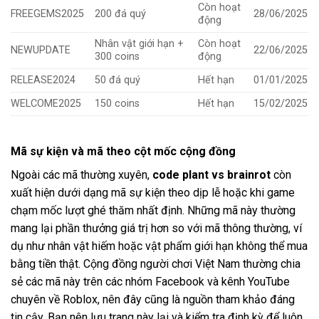
Còn hoạt
FREEGEMS2025
200 đá quý
28/06/2025
động
Nhân vật giới hạn +
Còn hoạt
NEWUPDATE
22/06/2025
300 coins
động
RELEASE2024
50 đá quý
Hết hạn
01/01/2025
WELCOME2025
150 coins
Hết hạn
15/02/2025
Mã sự kiện và mã theo cột mốc cộng đồng
Ngoài các mã thường xuyên,
code plant vs brainrot
còn
xuất hiện dưới dạng mã sự kiện theo dịp lễ hoặc khi game
chạm mốc lượt ghé thăm nhất định. Những mã này thường
mang lại phần thưởng giá trị hơn so với mã thông thường, ví
dụ như nhân vật hiếm hoặc vật phẩm giới hạn không thể mua
bằng tiền thật. Cộng đồng người chơi Việt Nam thường chia
sẻ các mã này trên các nhóm Facebook và kênh YouTube
chuyên về Roblox, nên đây cũng là nguồn tham khảo đáng
tin cậy. Bạn nên lưu trang này lại và kiểm tra định kỳ để luôn