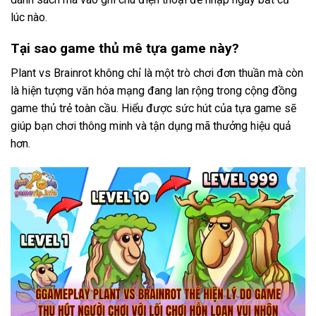
lúc nào.
Tại sao game thủ mê tựa game này?
Plant vs Brainrot không chỉ là một trò chơi đơn thuần mà còn
là hiện tượng văn hóa mạng đang lan rộng trong cộng đồng
game thủ trẻ toàn cầu. Hiểu được sức hút của tựa game sẽ
giúp bạn chơi thông minh và tận dụng mã thưởng hiệu quả
hơn.