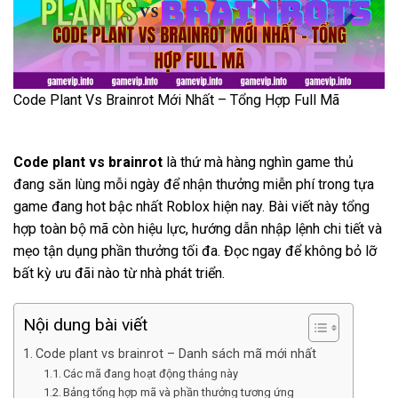
Code Plant Vs Brainrot Mới Nhất – Tổng Hợp Full Mã
Code plant vs brainrot
là thứ mà hàng nghìn game thủ
đang săn lùng mỗi ngày để nhận thưởng miễn phí trong tựa
game đang hot bậc nhất Roblox hiện nay. Bài viết này tổng
hợp toàn bộ mã còn hiệu lực, hướng dẫn nhập lệnh chi tiết và
mẹo tận dụng phần thưởng tối đa. Đọc ngay để không bỏ lỡ
bất kỳ ưu đãi nào từ nhà phát triển.
Nội dung bài viết
Code plant vs brainrot – Danh sách mã mới nhất
Các mã đang hoạt động tháng này
Bảng tổng hợp mã và phần thưởng tương ứng