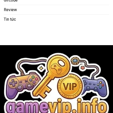
Gifcode
Console
Review
Tin tức