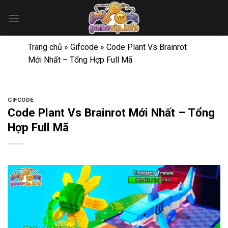
Bỏ
qua
nội
dung
Trang chủ
»
Gifcode
»
Code Plant Vs Brainrot
Mới Nhất – Tổng Hợp Full Mã
GIFCODE
Code Plant Vs Brainrot Mới Nhất – Tổng
Hợp Full Mã